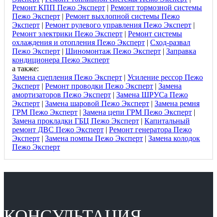
Ремонт КПП Пежо Эксперт
|
Ремонт тормозной системы
Пежо Эксперт
|
Ремонт выхлопной системы Пежо
Эксперт
|
Ремонт рулевого управления Пежо Эксперт
|
Ремонт электрики Пежо Эксперт
|
Ремонт системы
охлаждения и отопления Пежо Эксперт
|
Сход-развал
Пежо Эксперт
|
Шиномонтаж Пежо Эксперт
|
Заправка
кондиционера Пежо Эксперт
а также:
Замена сцепления Пежо Эксперт
|
Усиление рессор Пежо
Эксперт
|
Ремонт проводки Пежо Эксперт
|
Замена
амортизаторов Пежо Эксперт
|
Замена ШРУСа Пежо
Эксперт
|
Замена шаровой Пежо Эксперт
|
Замена ремня
ГРМ Пежо Эксперт
|
Замена цепи ГРМ Пежо Эксперт
|
Замена прокладки ГБЦ Пежо Эксперт
|
Капитальный
ремонт ДВС Пежо Эксперт
|
Ремонт генератора Пежо
Эксперт
|
Замена помпы Пежо Эксперт
|
Замена колодок
Пежо Эксперт
КОНСУЛЬТАЦИЯ