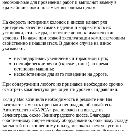
необходимые для проведения работ и выполнят замену в
кратчайшие сроки по самым выгодным ценам.
На скорость истирания колодок и дисков влияет ряд
критериев: качество самих изделий и корректность их
установки, стиль езды, состояние дорог, климатические
условия. Но даже при редкой эксплуатации комплектующим
свойственно изнашиваться. В данном случае на износ
указывают:
нестандартный, увеличенный тормозной путь;
специфические звуки (скрежет, писк) во время
остановки машины;
несвойственное для авто поведение на дороге.
При обнаружении любого из признаков необходимо срочно
осмотреть комплектующие, оценить уровень гидравлики.
Если у Вас возникла необходимость в ремонте или Вы
начинаете замечать признаки неполадок, обращайтесь.
Автотехцентр «БАРСА» расположен на выезде из
Зеленограда, около Ленинградского шоссе
. Благодаря
собственному современному оборудованию, большому складу
запчастей и накопленному опыту, мы оказываем услуги по
замене моторного масла и фильтров качественно, быстро и с