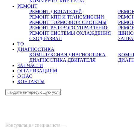
КОММЕРЧЕСКИЕ
LADA
РЕМОНТ
РЕМОНТ ДВИГАТЕЛЕЙ
РЕМО
РЕМОНТ КПП И ТРАНСМИССИИ
РЕМОН
РЕМОНТ ТОРМОЗНОЙ СИСТЕМЫ
РЕМО
РЕМОНТ РУЛЕВОГО УПРАВЛЕНИЯ
РЕМОН
РЕМОНТ СИСТЕМЫ ОХЛАЖДЕНИЯ
ШИНО
СХОД-РАЗВАЛ
ЗАПР
ТО
ДИАГНОСТИКА
КОМПЛЕКСНАЯ ДИАГНОСТИКА
КОМП
ДИАГНОСТИКА ДВИГАТЕЛЯ
ДИАГ
ЗАПЧАСТИ
ОРГАНИЗАЦИЯМ
О НАС
КОНТАКТЫ
Консультация специалиста —
8-495-532-47-74
г. Зеленоград, ул. Зеленоградская, 11