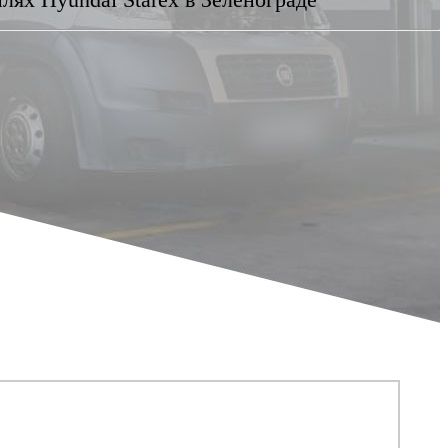
лях Hyundai Starex
в Зеленограде