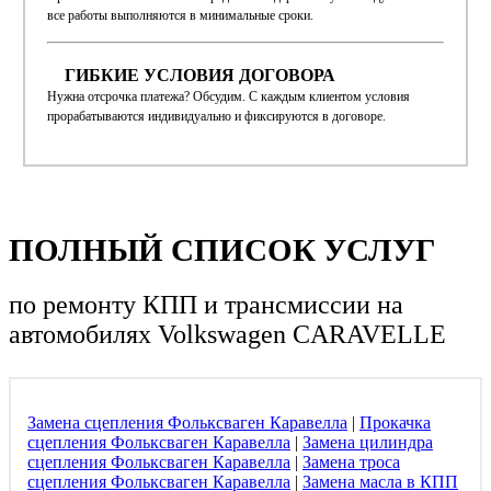
все работы выполняются в минимальные сроки.
ГИБКИЕ УСЛОВИЯ ДОГОВОРА
Нужна отсрочка платежа? Обсудим. С каждым клиентом условия
прорабатываются индивидуально и фиксируются в договоре.
ПОЛНЫЙ СПИСОК УСЛУГ
по ремонту КПП и трансмиссии
на
автомобилях Volkswagen CARAVELLE
Замена сцепления Фольксваген Каравелла
|
Прокачка
сцепления Фольксваген Каравелла
|
Замена цилиндра
сцепления Фольксваген Каравелла
|
Замена троса
сцепления Фольксваген Каравелла
|
Замена масла в КПП