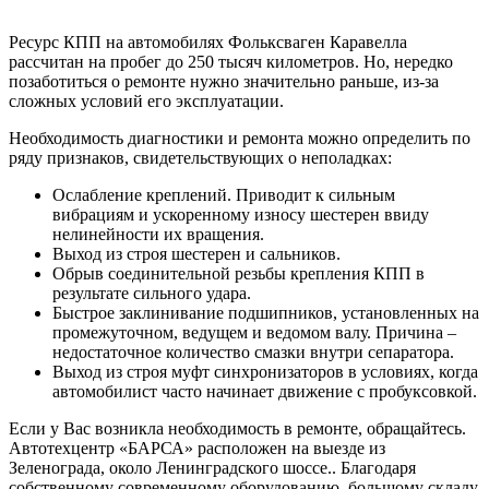
Ресурс КПП на автомобилях Фольксваген Каравелла
рассчитан на пробег до 250 тысяч километров. Но, нередко
позаботиться о ремонте нужно значительно раньше, из-за
сложных условий его эксплуатации.
Необходимость диагностики и ремонта можно определить по
ряду признаков, свидетельствующих о неполадках:
Ослабление креплений. Приводит к сильным
вибрациям и ускоренному износу шестерен ввиду
нелинейности их вращения.
Выход из строя шестерен и сальников.
Обрыв соединительной резьбы крепления КПП в
результате сильного удара.
Быстрое заклинивание подшипников, установленных на
промежуточном, ведущем и ведомом валу. Причина –
недостаточное количество смазки внутри сепаратора.
Выход из строя муфт синхронизаторов в условиях, когда
автомобилист часто начинает движение с пробуксовкой.
Если у Вас возникла необходимость в ремонте, обращайтесь.
Автотехцентр «БАРСА» расположен на выезде из
Зеленограда, около Ленинградского шоссе.
. Благодаря
собственному современному оборудованию, большому складу