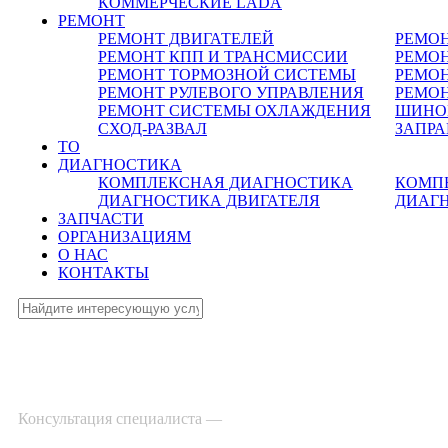
КОММЕРЧЕСКИЕ
LADA
РЕМОНТ
РЕМОНТ ДВИГАТЕЛЕЙ
РЕМО
РЕМОНТ КПП И ТРАНСМИССИИ
РЕМОН
РЕМОНТ ТОРМОЗНОЙ СИСТЕМЫ
РЕМО
РЕМОНТ РУЛЕВОГО УПРАВЛЕНИЯ
РЕМОН
РЕМОНТ СИСТЕМЫ ОХЛАЖДЕНИЯ
ШИНО
СХОД-РАЗВАЛ
ЗАПР
ТО
ДИАГНОСТИКА
КОМПЛЕКСНАЯ ДИАГНОСТИКА
КОМП
ДИАГНОСТИКА ДВИГАТЕЛЯ
ДИАГ
ЗАПЧАСТИ
ОРГАНИЗАЦИЯМ
О НАС
КОНТАКТЫ
Консультация специалиста —
8-495-532-47-74
г. Зеленоград, ул. Зеленоградская, 11