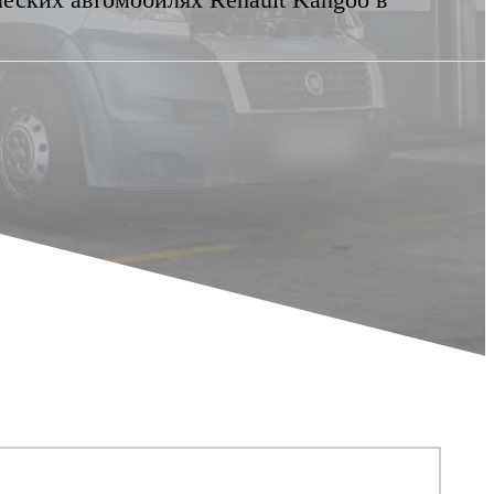
еских автомобилях Renault Kangoo
в