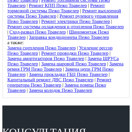
Пежо Травелер
|
Ремонт топливной системы Пежо
Травелер
|
Ремонт КПП Пежо Травелер
|
Ремонт
тормозной системы Пежо Травелер
|
Ремонт выхлопной
системы Пежо Травелер
|
Ремонт рулевого управления
Пежо Травелер
|
Ремонт электрики Пежо Травелер
|
Ремонт системы охлаждения и отопления Пежо Травелер
|
Сход-развал Пежо Травелер
|
Шиномонтаж Пежо
Травелер
|
Заправка кондиционера Пежо Травелер
а также:
Замена сцепления Пежо Травелер
|
Усиление рессор
Пежо Травелер
|
Ремонт проводки Пежо Травелер
|
Замена амортизаторов Пежо Травелер
|
Замена ШРУСа
Пежо Травелер
|
Замена шаровой Пежо Травелер
|
Замена
ремня ГРМ Пежо Травелер
|
Замена цепи ГРМ Пежо
Травелер
|
Замена прокладки ГБЦ Пежо Травелер
|
Капитальный ремонт ДВС Пежо Травелер
|
Ремонт
генератора Пежо Травелер
|
Замена помпы Пежо
Травелер
|
Замена колодок Пежо Травелер