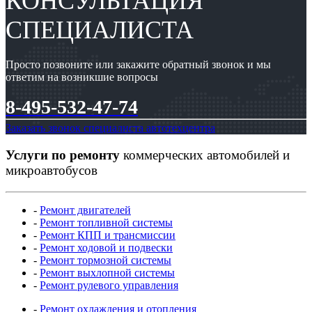
КОНСУЛЬТАЦИЯ
СПЕЦИАЛИСТА
Просто позвоните или закажите обратный звонок и мы
ответим на возникшие вопросы
8-495-532-47-74
Заказать звонок специалиста автотехцентра
Услуги по ремонту
коммерческих автомобилей и
микроавтобусов
-
Ремонт двигателей
-
Ремонт топливной системы
-
Ремонт КПП и трансмиссии
-
Ремонт ходовой и подвески
-
Ремонт тормозной системы
-
Ремонт выхлопной системы
-
Ремонт рулевого управления
-
Ремонт охлаждения и отопления