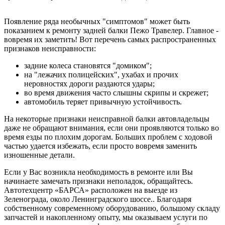
Появление ряда необычных "симптомов" может быть
показанием к ремонту задней балки Пежо Травелер. Главное -
вовремя их заметить! Вот перечень самых распространенных
признаков неисправности:
задние колеса становятся "домиком";
на "лежачих полицейских", ухабах и прочих
неровностях дороги раздаются удары;
во время движения часто слышны скрипы и скрежет;
автомобиль теряет привычную устойчивость.
На некоторые признаки неисправной балки автовладельцы
даже не обращают внимания, если они проявляются только во
время езды по плохим дорогам. Больших проблем с ходовой
частью удается избежать, если просто вовремя заменить
изношенные детали.
Если у Вас возникла необходимость в ремонте или Вы
начинаете замечать признаки неполадок, обращайтесь.
Автотехцентр «БАРСА» расположен на выезде из
Зеленограда, около Ленинградского шоссе.
. Благодаря
собственному современному оборудованию, большому складу
запчастей и накопленному опыту, мы оказываем услуги по